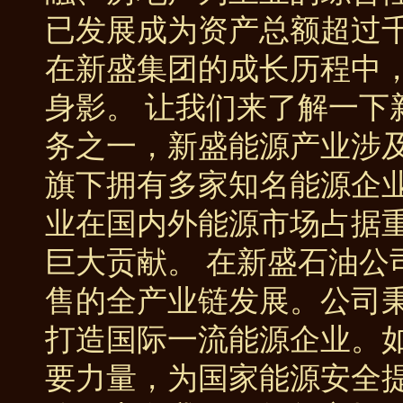
已发展成为资产总额超过
在新盛集团的成长历程中
身影。 让我们来了解一下
务之一，新盛能源产业涉
旗下拥有多家知名能源企
业在国内外能源市场占据
巨大贡献。 在新盛石油公
售的全产业链发展。公司秉
打造国际一流能源企业。
要力量，为国家能源安全提