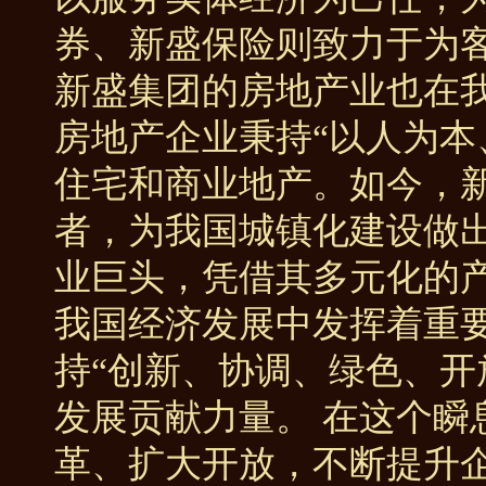
券、新盛保险则致力于为客
新盛集团的房地产业也在
房地产企业秉持“以人为本
住宅和商业地产。如今，
者，为我国城镇化建设做出
业巨头，凭借其多元化的
我国经济发展中发挥着重
持“创新、协调、绿色、开
发展贡献力量。 在这个瞬
革、扩大开放，不断提升