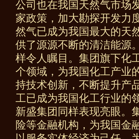
公司也在我国天然气市场
家政策，加大勘探开发力
然气已成为我国最大的天
供了源源不断的清洁能源。
样令人瞩目。集团旗下化
个领域，为我国化工产业
持技术创新，不断提升产
工已成为我国化工行业的领
新盛集团同样表现亮眼。
险等金融机构，为我国金
以服务实体经济为己任，