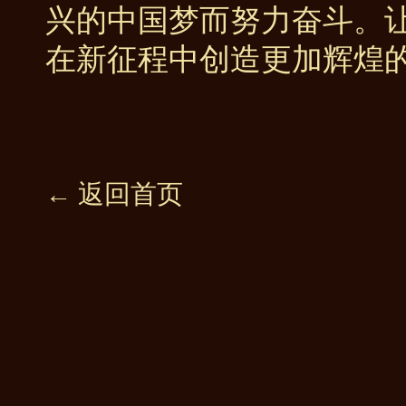
兴的中国梦而努力奋斗。
在新征程中创造更加辉煌
← 返回首页