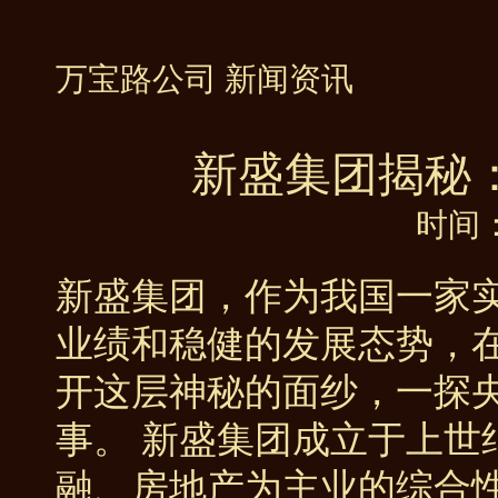
万宝路公司 新闻资讯
新盛集团揭秘
时间：
新盛集团，作为我国一家
业绩和稳健的发展态势，
开这层神秘的面纱，一探
事。 新盛集团成立于上世
融、房地产为主业的综合