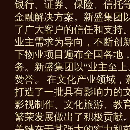
银行、证券、保险、信托
金融解决方案。新盛集团以
了广大客户的信任和支持。
业主需求为导向，不断创
下物业项目遍布全国各地
务。新盛集团以“业主至上
赞誉。 在文化产业领域，
打造了一批具有影响力的
影视制作、文化旅游、教
繁荣发展做出了积极贡献。
关键在于其强大的实力和