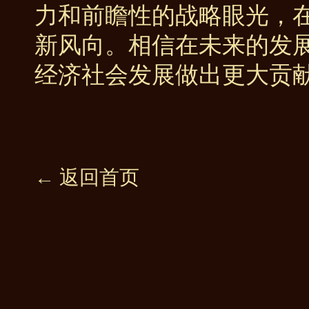
力和前瞻性的战略眼光，
新风向。相信在未来的发
经济社会发展做出更大贡
← 返回首页