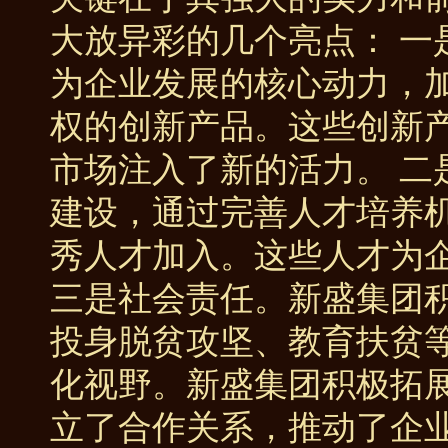
大放异彩的几个亮点： 一
为企业发展的核心动力，
权的创新产品。这些创新
市场注入了新的活力。 二
建设，通过完善人才培养
秀人才加入。这些人才为
三是社会责任。新盛集团
投身脱贫攻坚、教育扶贫等
化视野。新盛集团积极拓
立了合作关系，推动了企业