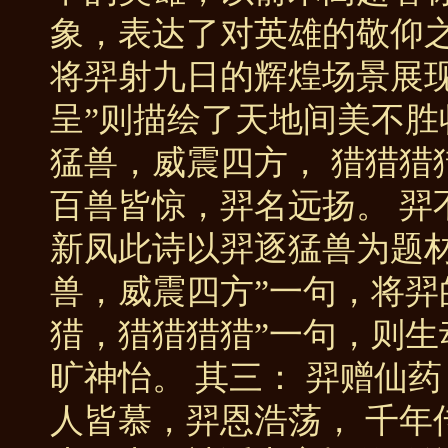
象，表达了对英雄的敬仰之
将羿射九日的辉煌场景展
呈”则描绘了天地间美不胜
猛兽，威震四方， 猎猎猎
百兽皆惊，羿名远扬。 羿
新凤此诗以羿逐猛兽为题
兽，威震四方”一句，将羿
猎，猎猎猎猎”一句，则
旷神怡。 其三： 羿赠仙
人皆慕，羿恩浩荡， 千年